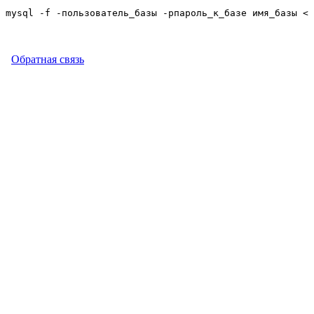
mysql -f -пользователь_базы -pпароль_к_базе имя_базы < 
Обратная связь