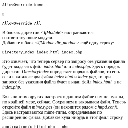
в
В блоках директив
<IfModule>
настраиваются
соответствующие модули.
Добавьте в блок
<IfModule dir_module>
ещё одну строку:
Это означает, что теперь сервер по запросу без указания файла
будет выдавать файл
index.html
или
index.php
. Здесь порядок
директив
DirectoryIndex
определяет порядок файлов, то есть
если в каталоге два файла
index.html
и
index.php
, то при
запросе без указания файла будет выдан файл
index.html
, а не
index.php
.
Большинство других настроек в данном файле нам не нужны,
по крайней мере, сейчас. Сохраняем и закрываем файл. Теперь
откройте файл
mime.types
(он находится рядом с
httpd.conf
).
Здесь настраиваются mime-типы, определяемые по
расширению файла. Добавьте куда-нибудь в этот файл строку