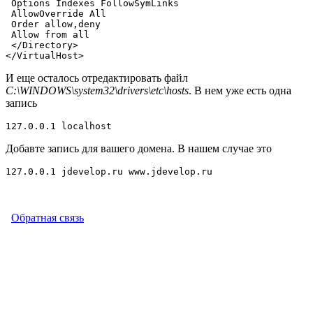
 Options Indexes FollowSymLinks

 AllowOverride All

 Order allow,deny

 Allow from all

 </Directory>

</VirtualHost>
И еще осталось отредактировать файл
C:\WINDOWS\system32\drivers\etc\hosts
. В нем уже есть одна
запись
127.0.0.1 localhost 
Добавте запись для вашего домена. В нашем случае это
127.0.0.1 jdevelop.ru www.jdevelop.ru
Обратная связь