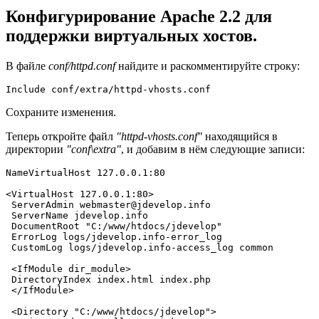
Конфигурирование Apache 2.2 для
поддержки виртуальных хостов.
В файле
conf/httpd.conf
найдите и раскомментируйте строку:
Include conf/extra/httpd-vhosts.conf
Сохраните изменения.
Теперь откройте файл
"httpd-vhosts.conf"
находящийся в
директории
"conf\extra"
, и добавим в нём следующие записи:
NameVirtualHost 127.0.0.1:80

<VirtualHost 127.0.0.1:80>

 ServerAdmin webmaster@jdevelop.info

 ServerName jdevelop.info

 DocumentRoot "C:/www/htdocs/jdevelop"

 ErrorLog logs/jdevelop.info-error_log

 CustomLog logs/jdevelop.info-access_log common

 <IfModule dir_module>

 DirectoryIndex index.html index.php

 </IfModule>

 <Directory "C:/www/htdocs/jdevelop">
