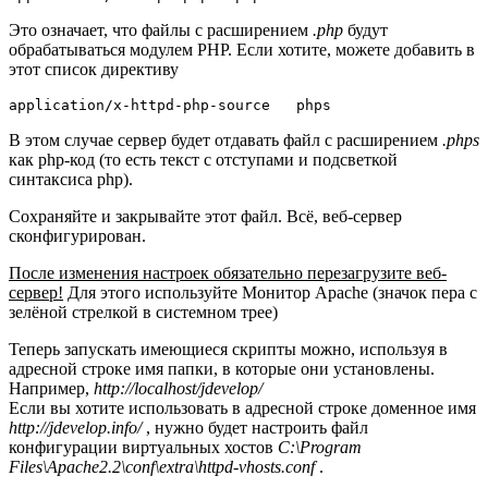
Это означает, что файлы с расширением
.php
будут
обрабатываться модулем PHP. Если хотите, можете добавить в
этот список директиву
В этом случае сервер будет отдавать файл с расширением
.phps
как php-код (то есть текст с отступами и подсветкой
синтаксиса php).
Сохраняйте и закрывайте этот файл. Всё, веб-сервер
сконфигурирован.
После изменения настроек обязательно перезагрузите веб-
сервер!
Для этого используйте Монитор Apache (значок пера с
зелёной стрелкой в системном трее)
Теперь запускать имеющиеся скрипты можно, используя в
адресной строке имя папки, в которые они установлены.
Например,
http://localhost/jdevelop/
Если вы хотите использовать в адресной строке доменное имя
http://jdevelop.info/
, нужно будет настроить файл
конфигурации виртуальных хостов
C:\Program
Files\Apache2.2\conf\extra\httpd-vhosts.conf
.