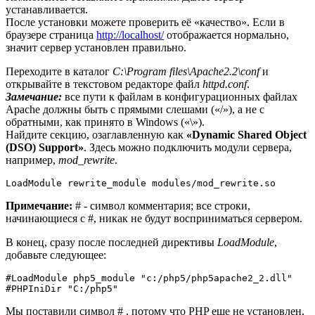
устанавливается.
После установки можете проверить её «качество». Если в
браузере страница
http://localhost/
отображается нормально,
значит сервер установлен правильно.
Переходите в каталог
C:\Program files\Apache2.2\conf
и
открывайте в текстовом редакторе файл
httpd.conf
.
Замечание:
все пути к файлам в конфигурационных файлах
Apache должны быть с прямыми слешами («/»), а не с
обратными, как принято в Windows («\»).
Найдите секцию, озаглавленную как
«Dynamic Shared Object
(DSO) Support»
. Здесь можно подключить модули сервера,
например,
mod_rewrite
.
LoadModule rewrite_module modules/mod_rewrite.so
Примечание:
# - символ комментария; все строки,
начинающиеся с #, никак не будут восприниматься сервером.
В конец, сразу после последней директивы
LoadModule
,
добавьте следующее:
#LoadModule php5_module "c:/php5/php5apache2_2.dll"

Мы поставили символ # , потому что PHP еще не установлен.