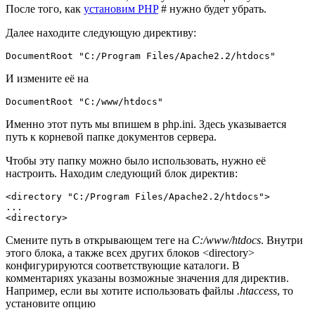
После того, как
установим PHP
# нужно будет убрать.
Далее находите следующую директиву:
DocumentRoot "C:/Program Files/Apache2.2/htdocs"
И измените её на
Именно этот путь мы впишем в php.ini. Здесь указывается
путь к корневой папке документов сервера.
Чтобы эту папку можно было использовать, нужно её
настроить. Находим следующий блок директив:
<directory "C:/Program Files/Apache2.2/htdocs">

...

<directory> 
Смените путь в открывающем теге на
C:/www/htdocs
. Внутри
этого блока, а также всех других блоков <directory>
конфигурируются соответствующие каталоги. В
комментариях указаны возможные значения для директив.
Например, если вы хотите использовать файлы
.htaccess
, то
установите опцию