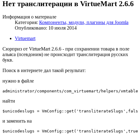
Нет транслитерации в VirtueMart 2.6.6
Информация о материале
Категория:
Компоненты, модули, плагины для Joomla
Опубликовано: 10 июля 2014
Virtuemart
Сюрприз от VirtueMart 2.6.6 - при сохранении товара в поле
альяса (псевдоним) не происходит транслитерация русских
букв.
Поиск в интернете дал такой результат:
нужно в файле
administrator/components/com_virtuemart/helpers/vmtable
найти
$unicodeslugs = VmConfig::get('transliterateSlugs',fals
и заменить на
$unicodeslugs = VmConfig::get('transliterateSlugs',true