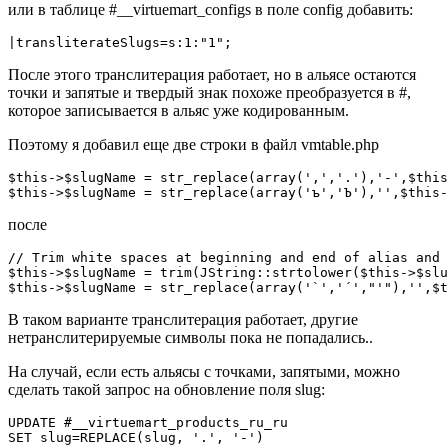
или в таблице #__virtuemart_configs в поле config добавить:
|transliterateSlugs=s:1:"1";
После этого транслитерация работает, но в альясе остаются
точки и запятые и твердый знак похоже преобразуется в #,
которое записывается в альяс уже кодированным.
Поэтому я добавил еще две строки в файл vmtable.php
$this->$slugName = str_replace(array(',','.'),'-',$this
$this->$slugName = str_replace(array('ъ','Ъ'),'',$this-
после
// Trim white spaces at beginning and end of alias and 
$this->$slugName = trim(JString::strtolower($this->$slu
$this->$slugName = str_replace(array('`','´',"'"),'',$t
В таком варианте транслитерация работает, другие
нетранслитерируемые символы пока не попадались..
На случай, если есть альясы с точками, запятыми, можно
сделать такой запрос на обновление поля slug:
UPDATE #__virtuemart_products_ru_ru
